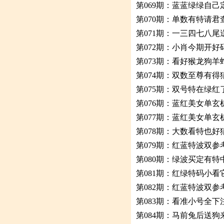
第069期：蓝蓝绿绿自
第070期：单数有特请
第071期：一三四七八
第072期：小肖今期开
第073期：看好猴龙狗
第074期：双数至尊有
第075期：双号特在绿
第076期：蓝红美女单
第077期：蓝红美女单
第078期：大数看特也
第079期：红蓝特波双
第080期：绿波买定有
第081期：红绿特码小
第082期：红蓝特波双
第083期：看准小号全
第084期：马前兔后送