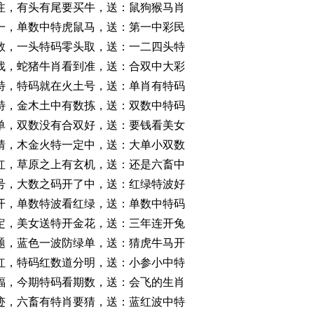
下注，有头有尾要买牛，送：鼠狗猴马肖
第一，单数中特虎鼠马，送：第一中彩民
大数，一头特码零头取，送：一二四头特
好找，蛇猪牛肖看到准，送：合双中大彩
肖特，特码就在火土号，送：单肖有特码
蓝特，金木土中有数拣，送：双数中特码
选单，双数没有合双好，送：要钱看美女
特猜，木金火特一定中，送：大单小双数
蓝红，草原之上有玄机，送：还是六畜中
数号，大数之码开了中，送：红绿特波好
期开，单数特波看红绿，送：单数中特码
数定，美女送特开金花，送：三年连开兔
问题，蓝色一波防绿单，送：猜虎牛马开
与红，特码红数道分明，送：小参小中特
民福，今期特码看期数，送：会飞的生肖
奇迹，六畜有特肖要猜，送：蓝红波中特