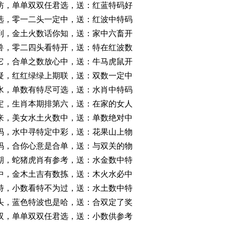
尾防，单单双双任君选，送：红蓝特码好
你选，零一二头一定中，送：红波中特码
绿到，金土火数话你知，送：家中六畜开
野兽，零二四头看特开，送：特在红波数
看它，合单之数放心中，送：牛马虎鼠开
用疑，红红绿绿上期联，送：双数一定中
在水，单数有特尽可选，送：水肖中特码
双定，生肖本期排第六，送：在家的女人
码来，美女水土火数中，送：单数绝对中
蓝码，水中寻特定中彩，送：花果山上物
特码，合你心意是合单，送：与双关的物
今期，蛇猪虎肖有参考，送：水金数中特
有中，金木土吉有数拣，送：木火水必中
开特，小数看特不为过，送：水土数中特
爲头，蓝色特波也是哈，送：合双定了奖
在双，单单双双任君选，送：小数供参考