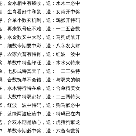
羊蛇，金水相生有钱收，送：水木土必中
本期，生肖看好牛和鼠，送：女肖开中奖
中寻，合单小数玄机到，送：鸡猴开特码
皇宫，再来双号应不难，送：一二五合数
不住，水金数又中大彩，送：马狗虎鼠开
头牛，细数今期要中彩，送：八字发大财
机寻，农家六畜有特肖，送：红波一波中
中奖，单数中特蓝绿旺，送：木水火特来
来单，七步成诗真天子，送：一二三头特
特码，合数拣单不会错，送：与双关的物
机在，水木特行特在单，送：合单猜美女
一期，大数中特双都好，送：二三两特头
马猴，红波一波中特码，送：狗马猴必中
水开，蓝绿两波应该中，送：特码已在内
你选，合双本期是放心，送：虎猪狗猴龙
硬中，单数今期必中奖，送：六畜有数算