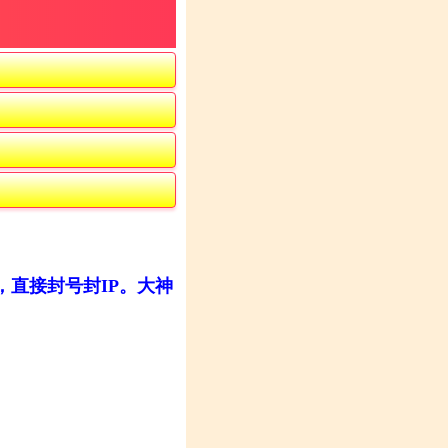
直接封号封IP。大神