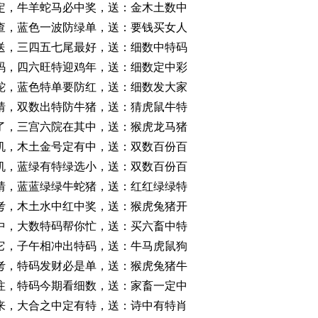
己定，牛羊蛇马必中奖，送：金木土数中
君查，蓝色一波防绿单，送：要钱买女人
尾送，三四五七尾最好，送：细数中特码
好码，四六旺特迎鸡年，送：细数定中彩
羊蛇，蓝色特单要防红，送：细数发大家
得猜，双数出特防牛猪，送：猜虎鼠牛特
红了，三宫六院在其中，送：猴虎龙马猪
玄机，木土金号定有中，送：双数百份百
玄机，蓝绿有特绿选小，送：双数百份百
好猜，蓝蓝绿绿牛蛇猪，送：红红绿绿特
参考，木土水中红中奖，送：猴虎兔猪开
特中，大数特码帮你忙，送：买六畜中特
看它，子午相冲出特码，送：牛马虎鼠狗
参考，特码发财必是单，送：猴虎兔猪牛
下注，特码今期看细数，送：家畜一定中
狗来，大合之中定有特，送：诗中有特肖