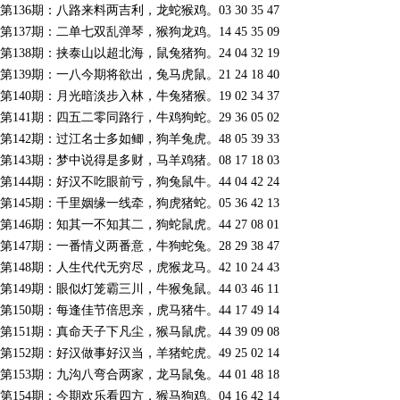
第136期：八路来料两吉利，龙蛇猴鸡。03 30 35 47
第137期：二单七双乱弹琴，猴狗龙鸡。14 45 35 09
第138期：挟泰山以超北海，鼠兔猪狗。24 04 32 19
第139期：一八今期将欲出，兔马虎鼠。21 24 18 40
第140期：月光暗淡步入林，牛兔猪猴。19 02 34 37
第141期：四五二零同路行，牛鸡狗蛇。29 36 05 02
第142期：过江名士多如鲫，狗羊兔虎。48 05 39 33
第143期：梦中说得是多财，马羊鸡猪。08 17 18 03
第144期：好汉不吃眼前亏，狗兔鼠牛。44 04 42 24
第145期：千里姻缘一线牵，狗虎猪蛇。05 36 42 13
第146期：知其一不知其二，狗蛇鼠虎。44 27 08 01
第147期：一番情义两番意，牛狗蛇兔。28 29 38 47
第148期：人生代代无穷尽，虎猴龙马。42 10 24 43
第149期：眼似灯笼霸三川，牛猴兔鼠。44 03 46 11
第150期：每逢佳节倍思亲，虎马猪牛。44 17 49 14
第151期：真命天子下凡尘，猴马鼠虎。44 39 09 08
第152期：好汉做事好汉当，羊猪蛇虎。49 25 02 14
第153期：九沟八弯合两家，龙马鼠兔。44 01 48 18
第154期：今期欢乐看四方，猴马狗鸡。04 16 42 14