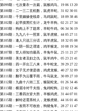
第099期：七次量衣一次裁，鼠猴鸡马。19 06 13 20
第100期：二一三二玄机数，鼠虎羊蛇。31 02 30 01
第101期：千里姻缘使线牵，马鸡鼠蛇。18 09 38 46
第102期：起早摸黑忙生计，龙牛羊狗。02 21 27 34
第103期：狗肉上不了筵席，羊蛇牛鸡。06 34 36 19
第104期：九九八十一照算，鼠羊虎猪。44 05 27 11
第105期：逢人只说三分话，鸡羊虎鼠。18 32 05 08
第106期：一阴一阳之谓道，鸡羊猴龙。10 08 19 34
第107期：世人得知功最高，羊兔牛鼠。25 11 21 27
第108期：美女者丑妇之仇，鼠羊鸡牛。05 23 21 41
第109期：四一开出三八来，羊牛蛇龙。39 29 27 22
第110期：女子无才便是德，鸡虎龙猴。40 27 32 09
第111期：翻手为云覆手雨，牛马鼠龙。30 09 27 10
第112期：九曲十八转二五，猴鼠蛇龙。01 26 34 46
第113期：横眉冷对千夫指，兔鸡蛇狗。22 02 12 46
第114期：三番四次皆大胜，羊猴鸡虎。31 44 07 01
第115期：解铃还需系铃人，龙猴虎猪。44 16 01 46
第116期：一发而不可收拾，狗猪兔羊。28 27 11 47