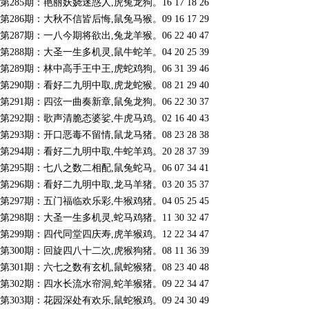
第285期：艳丽妖娆迷惑人,虎兔龙狗。16 17 18 26
第286期：大秋不信皆后悔,鼠兔马猴。09 16 17 29
第287期：一八今期将欲出,兔龙羊猴。06 22 40 47
第288期：大圣一生多机灵,鼠牛蛇羊。04 20 25 39
第289期：林中高手王中王,虎蛇鸡狗。06 31 39 46
第290期：看好二九明中取,虎龙蛇猴。08 21 29 40
第291期：四弦一曲奏新章,鼠兔龙狗。06 22 30 37
第292期：歌声清脆态婆娑,牛虎马鸡。02 16 40 43
第293期：开口恶毒不留情,鼠龙马猪。08 23 28 38
第294期：看好二九明中取,牛蛇羊鸡。20 28 37 39
第295期：七八之数二相配,鼠兔蛇马。06 07 34 41
第296期：看好二九明中取,龙马羊猪。03 20 35 37
第297期：五门福临欢乐彩,牛猴鸡猪。04 05 25 45
第298期：大圣一生多机灵,蛇马鸡猪。11 30 32 47
第299期：四代同堂四庆寿,虎羊猴鸡。12 22 34 47
第300期：回旋四八十二次,虎猴狗猪。08 11 36 39
第301期：六七之数有玄机,鼠蛇猴猪。08 23 40 48
第302期：四水长流水帘洞,蛇羊猴猪。09 22 34 47
第303期：花园深处有欢乐,鼠蛇猴鸡。09 24 30 49