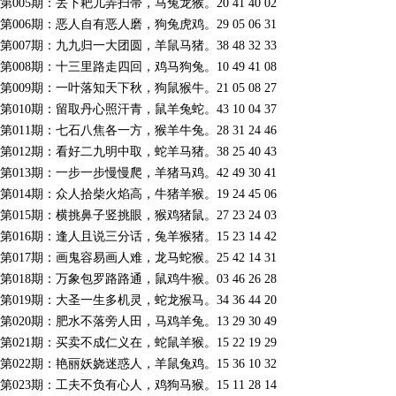
第005期：丢下耙儿弄扫帚，马兔龙猴。20 41 40 02
第006期：恶人自有恶人磨，狗兔虎鸡。29 05 06 31
第007期：九九归一大团圆，羊鼠马猪。38 48 32 33
第008期：十三里路走四回，鸡马狗兔。10 49 41 08
第009期：一叶落知天下秋，狗鼠猴牛。21 05 08 27
第010期：留取丹心照汗青，鼠羊兔蛇。43 10 04 37
第011期：七石八焦各一方，猴羊牛兔。28 31 24 46
第012期：看好二九明中取，蛇羊马猪。38 25 40 43
第013期：一步一步慢慢爬，羊猪马鸡。42 49 30 41
第014期：众人拾柴火焰高，牛猪羊猴。19 24 45 06
第015期：横挑鼻子竖挑眼，猴鸡猪鼠。27 23 24 03
第016期：逢人且说三分话，兔羊猴猪。15 23 14 42
第017期：画鬼容易画人难，龙马蛇猴。25 42 14 31
第018期：万象包罗路路通，鼠鸡牛猴。03 46 26 28
第019期：大圣一生多机灵，蛇龙猴马。34 36 44 20
第020期：肥水不落旁人田，马鸡羊兔。13 29 30 49
第021期：买卖不成仁义在，蛇鼠羊猴。15 22 19 29
第022期：艳丽妖娆迷惑人，羊鼠兔鸡。15 36 10 32
第023期：工夫不负有心人，鸡狗马猴。15 11 28 14