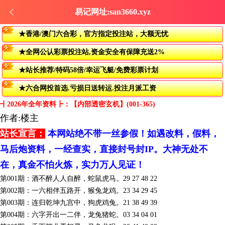
易记网址:san3660.xyz
★香港/澳门六合彩，官方指定投注站，大额无忧
★全网公认彩票投注站,资金安全有保障充送2%
★站长推荐/特码58倍/幸运飞艇/免费彩票计划
★六合网投首选.亏损日送转运.投注月派工资
┫2026年全年资料┣：【内部透密玄机】(001-365)
作者:楼主
站长宣言：
本网站绝不带一丝参假！如遇改料，假料，
马后炮资料，一经查实，直接封号封IP。大神无处不
在，真金不怕火炼，实力万人见证！
第001期：酒不醉人人自醉，蛇鼠虎马。29 27 48 22
第002期：一六相伴五路开，猴兔龙鸡。23 34 29 45
第003期：连归乾坤九宫中，狗虎鸡兔。21 38 49 39
第004期：六字开出一二伴，龙兔猪蛇。03 34 04 01