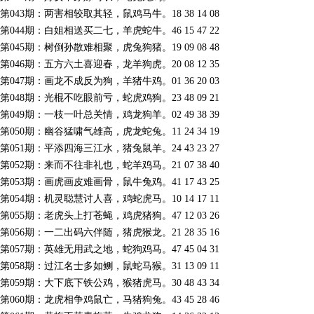
第043期：两害相较取其轻，鼠鸡马牛。18 38 14 08
第044期：白姐相送买二七，羊虎蛇牛。46 15 47 22
第045期：树倒孙散难相聚，虎兔狗猪。19 09 08 48
第046期：五方六土喜迎春，龙羊狗虎。20 08 12 35
第047期：画龙不成反为狗，羊猪牛鸡。01 36 20 03
第048期：光棍不吃眼前亏，蛇虎鸡狗。23 48 09 21
第049期：一枝一叶总关情，鸡龙狗羊。02 49 38 39
第050期：幽谷猛啸气雄高，虎龙蛇兔。11 24 34 19
第051期：平添四海三江水，猪兔鼠羊。24 43 23 27
第052期：来而不往非礼也，蛇羊鸡马。21 07 38 40
第053期：画虎画皮难画骨，鼠牛兔鸡。41 17 43 25
第054期：机灵聪慧讨人喜，鸡蛇虎马。10 14 17 11
第055期：老虎头上打苍蝇，鸡虎猪狗。47 12 03 26
第056期：一二出码六伴随，猪虎猴龙。21 28 35 16
第057期：英雄无用武之地，蛇狗鸡马。47 45 04 31
第058期：过江名士多如鲗，鼠蛇马猴。31 13 09 11
第059期：大下底下铁公鸡，猴猪虎马。30 48 43 34
第060期：龙虎相争鸡鼠亡，马猪狗兔。43 45 28 46