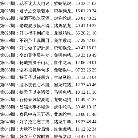
第024期：花不迷人人自迷，猴蛇鼠虎。20 32 21 02
第025期：君子之交淡若水，鸡羊狗龙。16 01 20 24
第026期：敬酒不吃吃罚酒，鸡狗蛇虎。23 01 48 32
第027期：老虎屁股摸不得，猪鸡鼠龙。40 41 19 27
第028期：好心得不到好报，龙鼠鸡蛇。36 20 21 10
第029期：不识芦山真面目，兔羊猴鸡。37 29 42 06
第030期：好心做了驴肝肺，鸡蛇猴兔。40 42 15 02
第031期：变幻莫测显神功，兔猴狗猪。39 33 19 49
第032期：扬威抖擞千山动，鼠牛龙马。12 06 29 01
第033期：话不投机半句多，兔猪猴牛。07 22 26 29
第034期：挟天子以征四方，羊猪马蛇。31 12 24 04
第035期：脸不变色心不跳，猴龙蛇猪。12 33 40 46
第036期：挟天子以令诸侯，马猴兔猪。10 12 11 16
第037期：行得春风望夏雨，龙蛇鸡狗。11 49 31 27
第038期：吕端大事不糊涂，虎牛蛇马。30 48 19 15
第039期：春风中有三五码，龙鸡蛇牛。28 08 11 40
第040期：好了疮疤忘了痛，猪龙牛羊。18 27 48 44
第041期：大秋不信皆后悔，蛇兔虎猪。11 12 32 34
第042期：好女不穿嫁时衣，蛇兔龙鸡。03 47 12 15