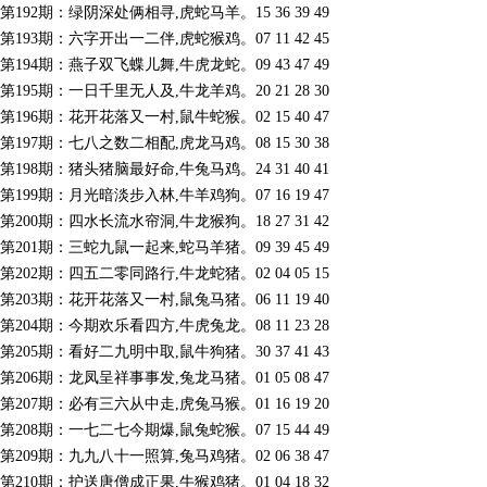
第192期：绿阴深处俩相寻,虎蛇马羊。15 36 39 49
第193期：六字开出一二伴,虎蛇猴鸡。07 11 42 45
第194期：燕子双飞蝶儿舞,牛虎龙蛇。09 43 47 49
第195期：一日千里无人及,牛龙羊鸡。20 21 28 30
第196期：花开花落又一村,鼠牛蛇猴。02 15 40 47
第197期：七八之数二相配,虎龙马鸡。08 15 30 38
第198期：猪头猪脑最好命,牛兔马鸡。24 31 40 41
第199期：月光暗淡步入林,牛羊鸡狗。07 16 19 47
第200期：四水长流水帘洞,牛龙猴狗。18 27 31 42
第201期：三蛇九鼠一起来,蛇马羊猪。09 39 45 49
第202期：四五二零同路行,牛龙蛇猪。02 04 05 15
第203期：花开花落又一村,鼠兔马猪。06 11 19 40
第204期：今期欢乐看四方,牛虎兔龙。08 11 23 28
第205期：看好二九明中取,鼠牛狗猪。30 37 41 43
第206期：龙凤呈祥事事发,兔龙马猪。01 05 08 47
第207期：必有三六从中走,虎兔马猴。01 16 19 20
第208期：一七二七今期爆,鼠兔蛇猴。07 15 44 49
第209期：九九八十一照算,兔马鸡猪。02 06 38 47
第210期：护送唐僧成正果,牛猴鸡猪。01 04 18 32