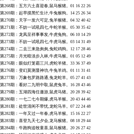
第268期：五方六土喜迎春,鼠马猴猪。01 16 22 26
第269期：起早摸黑忙生计,牛兔猴狗。14 25 26 34
第270期：天字一发六可定,兔羊猴猪。04 32 40 42
第271期：不妨一试吼四七,牛蛇羊猴。05 30 35 42
第272期：龙凤呈祥事事发,牛虎兔狗。06 10 14 29
第273期：不妨一试吼四七,牛虎马猴。03 14 31 49
第274期：二去三来急匆匆,兔蛇鸡狗。12 17 28 46
第275期：月光暗淡步入林,牛虎马猴。01 05 12 49
第276期：眼似灯笼霸三川,虎蛇羊猪。33 36 37 49
第276期：变幻莫测显神功,牛兔羊鸡。01 11 31 41
第277期：万象包罗路路通,兔龙蛇羊。05 27 41 43
第278期：看好二九明中取,鼠虎兔羊。16 28 43 46
第279期：五湖四海任遨游,鼠虎马猪。20 28 39 42
第280期：一七二七今期爆,虎马羊猴。20 43 44 46
第281期：处世清闲不带忧,龙蛇马羊。07 22 24 48
第282期：一年又过一年春,虎马羊猴。15 16 22 27
第283期：喜登九天七夕会,龙马猴猪。08 18 29 44
第284期：牛跑狗追牧童喜,鼠马猴猪。20 26 27 42