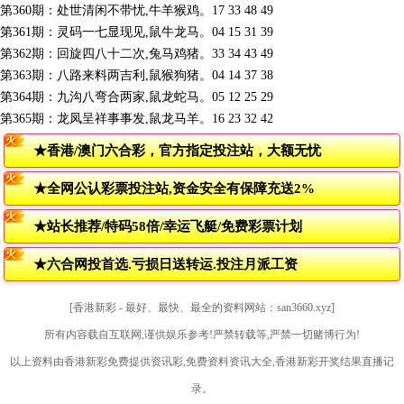
第360期：处世清闲不带忧,牛羊猴鸡。17 33 48 49
第361期：灵码一七显现见,鼠牛龙马。04 15 31 39
第362期：回旋四八十二次,兔马鸡猪。33 34 43 49
第363期：八路来料两吉利,鼠猴狗猪。04 14 37 38
第364期：九沟八弯合两家,鼠龙蛇马。05 12 25 29
第365期：龙凤呈祥事事发,鼠龙马羊。16 23 32 42
★香港/澳门六合彩，官方指定投注站，大额无忧
★全网公认彩票投注站,资金安全有保障充送2%
★站长推荐/特码58倍/幸运飞艇/免费彩票计划
★六合网投首选.亏损日送转运.投注月派工资
[香港新彩 - 最好、最快、最全的资料网站：san3660.xyz]
所有内容载自互联网,谨供娱乐参考!严禁转载等,严禁一切赌博行为!
以上资料由香港新彩免费提供资讯彩,免费资料资讯大全,香港新彩开奖结果直播记
录。