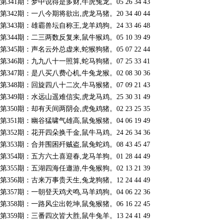
第341期：梦中说得是多财,牛虎兔龙。05 26 34 43
第342期：一八今期将欲出,虎龙马猪。20 34 40 44
第343期：雄霸兽坛自称王,龙羊鸡狗。24 33 46 48
第344期：二三两数反复来,鼠牛猴鸡。05 10 39 49
第345期：声名云外总虚来,蛇猴狗猪。05 07 22 44
第346期：九九八十一照算,蛇马狗猪。07 25 33 41
第347期：是八买八费心机,牛兔龙猴。02 08 30 36
第348期：回旋四八十二次,牛马猴猪。07 09 21 43
第349期：水远山遥难信实,虎龙马鸡。25 30 31 49
第350期：却有天间两阴会,虎兔鸡猪。02 23 25 35
第351期：幽谷猛啸气雄高,鼠兔猴猪。04 06 19 49
第352期：花开四朵换千金,鼠牛马鸡。24 26 34 36
第353期：合并围困歼贼盗,鼠兔蛇鸡。08 43 45 47
第354期：五方六土喜迎春,龙马羊狗。01 28 44 49
第355期：五湖四海任遨游,牛兔猴狗。02 13 21 39
第356期：古来万事贵天生,兔龙狗猪。12 24 44 49
第357期：一朝登天鸡犬鸣,马羊鸡狗。04 06 22 36
第358期：一路风尘出乾坤,鼠兔猴猪。06 16 22 45
第359期：三番四次皆大胜,鼠牛兔羊。13 24 41 49