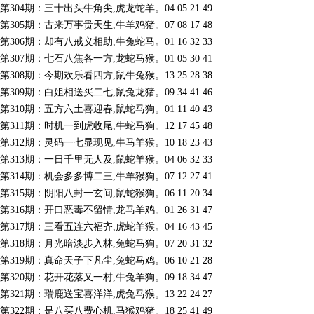
第304期：三十出头牛角尖,虎龙蛇羊。04 05 21 49
第305期：古来万事贵天生,牛羊鸡猪。07 08 17 48
第306期：却有八戒义相助,牛兔蛇马。01 16 32 33
第307期：七石八焦各一方,龙蛇马猴。01 05 30 41
第308期：今期欢乐看四方,鼠牛兔猴。13 25 28 38
第309期：白姐相送买二七,鼠兔龙猪。09 34 41 46
第310期：五方六土喜迎春,鼠蛇马狗。01 11 40 43
第311期：时机一到虎收尾,牛蛇马狗。12 17 45 48
第312期：灵码一七显现见,牛马羊猴。10 18 23 43
第313期：一日千里无人及,鼠蛇羊猴。04 06 32 33
第314期：机会多多博二三,牛羊猴狗。07 12 27 41
第315期：阴阳八封一玄间,鼠蛇猴狗。06 11 20 34
第316期：开口恶毒不留情,龙马羊鸡。01 26 31 47
第317期：三看五连六福齐,虎蛇羊猴。04 16 43 45
第318期：月光暗淡步入林,兔蛇马狗。07 20 31 32
第319期：真命天子下凡尘,兔蛇马鸡。06 10 21 28
第320期：花开花落又一村,牛兔羊狗。09 18 34 47
第321期：瑞鹿送宝喜洋洋,虎兔马猴。13 22 24 27
第322期：是八买八费心机,马猴鸡猪。18 25 41 49