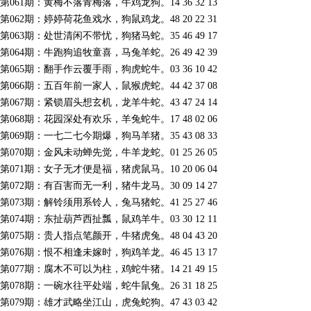
第061期：黄梅不落青梅落，牛鸡龙狗。14 36 32 13
第062期：婷婷荷花鱼戏水，狗鼠鸡龙。48 20 22 31
第063期：处世清闲不带忧，狗猪马蛇。35 46 49 17
第064期：牛跑狗追牧童喜，马兔羊蛇。26 49 42 39
第065期：翻手作云覆手雨，狗虎蛇牛。03 36 10 42
第066期：五百年前一家人，鼠猴虎蛇。44 42 37 08
第067期：紧锁眉头想玄机，龙羊牛蛇。43 47 24 14
第068期：花园深处有欢乐，羊兔蛇牛。17 48 02 06
第069期：一七二七今期爆，狗马羊猪。35 43 08 33
第070期：金风未动蝉先觉，牛羊龙蛇。01 25 26 05
第071期：女子无才便是福，猪虎鼠马。10 20 06 04
第072期：有百害而无一利，猪牛龙马。30 09 14 27
第073期：解铃须用系铃人，兔马猪蛇。41 25 27 46
第074期：东扯葫芦西扯瓢，鼠鸡羊牛。03 30 12 11
第075期：贵人指点笔颜开，牛猪虎兔。48 04 43 20
第076期：恨不相逢未嫁时，狗鸡羊龙。46 45 13 17
第077期：腐木不可以为柱，鸡蛇牛猪。14 21 49 15
第078期：一碗水往平处端，蛇牛鼠兔。26 31 18 25
第079期：雄才武略坐江山，虎兔蛇狗。47 43 03 42