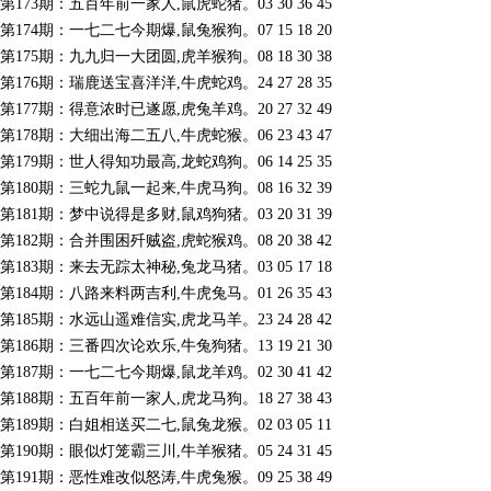
第173期：五百年前一家人,鼠虎蛇猪。03 30 36 45
第174期：一七二七今期爆,鼠兔猴狗。07 15 18 20
第175期：九九归一大团圆,虎羊猴狗。08 18 30 38
第176期：瑞鹿送宝喜洋洋,牛虎蛇鸡。24 27 28 35
第177期：得意浓时已遂愿,虎兔羊鸡。20 27 32 49
第178期：大细出海二五八,牛虎蛇猴。06 23 43 47
第179期：世人得知功最高,龙蛇鸡狗。06 14 25 35
第180期：三蛇九鼠一起来,牛虎马狗。08 16 32 39
第181期：梦中说得是多财,鼠鸡狗猪。03 20 31 39
第182期：合并围困歼贼盗,虎蛇猴鸡。08 20 38 42
第183期：来去无踪太神秘,兔龙马猪。03 05 17 18
第184期：八路来料两吉利,牛虎兔马。01 26 35 43
第185期：水远山遥难信实,虎龙马羊。23 24 28 42
第186期：三番四次论欢乐,牛兔狗猪。13 19 21 30
第187期：一七二七今期爆,鼠龙羊鸡。02 30 41 42
第188期：五百年前一家人,虎龙马狗。18 27 38 43
第189期：白姐相送买二七,鼠兔龙猴。02 03 05 11
第190期：眼似灯笼霸三川,牛羊猴猪。05 24 31 45
第191期：恶性难改似怒涛,牛虎兔猴。09 25 38 49