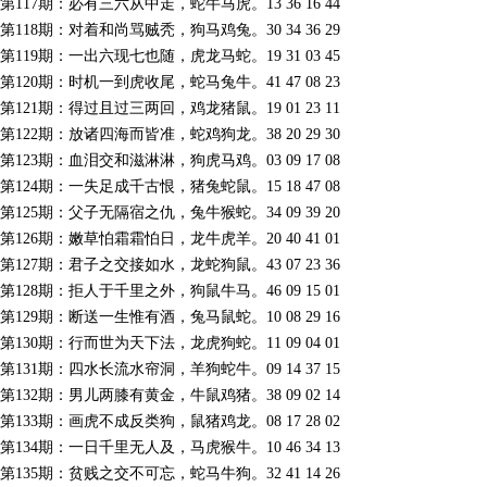
第117期：必有三六从中走，蛇牛马虎。13 36 16 44
第118期：对着和尚骂贼秃，狗马鸡兔。30 34 36 29
第119期：一出六现七也随，虎龙马蛇。19 31 03 45
第120期：时机一到虎收尾，蛇马兔牛。41 47 08 23
第121期：得过且过三两回，鸡龙猪鼠。19 01 23 11
第122期：放诸四海而皆准，蛇鸡狗龙。38 20 29 30
第123期：血泪交和滋淋淋，狗虎马鸡。03 09 17 08
第124期：一失足成千古恨，猪兔蛇鼠。15 18 47 08
第125期：父子无隔宿之仇，兔牛猴蛇。34 09 39 20
第126期：嫩草怕霜霜怕日，龙牛虎羊。20 40 41 01
第127期：君子之交接如水，龙蛇狗鼠。43 07 23 36
第128期：拒人于千里之外，狗鼠牛马。46 09 15 01
第129期：断送一生惟有酒，兔马鼠蛇。10 08 29 16
第130期：行而世为天下法，龙虎狗蛇。11 09 04 01
第131期：四水长流水帘洞，羊狗蛇牛。09 14 37 15
第132期：男儿两膝有黄金，牛鼠鸡猪。38 09 02 14
第133期：画虎不成反类狗，鼠猪鸡龙。08 17 28 02
第134期：一日千里无人及，马虎猴牛。10 46 34 13
第135期：贫贱之交不可忘，蛇马牛狗。32 41 14 26