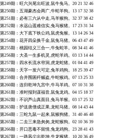
第249期：旺六兴尾出旺波,鼠牛兔马。20 21 32 46
第250期：五湖豪杰会两广,牛蛇羊狗。13 17 32 38
第251期：必有三六从中走,马羊猴狗。32 37 38 42
第252期：水远山遥难信实,兔马猴猪。17 23 31 34
第253期：大下底下铁公鸡,鼠虎兔猴。13 14 26 34
第254期：花开四朵换千金,鼠兔马猪。06 43 47 49
第255期：桃园结义三合一,牛兔蛇羊。08 34 41 46
第256期：大圣一生多机灵,虎蛇羊鸡。03 13 14 44
第257期：四水长流水帘洞,虎龙蛇猪。01 04 41 49
第258期：天字一发六可定,兔羊鸡狗。18 25 39 47
第259期：合并围困歼贼盗,牛蛇猴鸡。07 13 25 33
第260期：连归乾坤九宫中,牛马羊鸡。07 10 31 38
第261期：准时报到谋福音,鼠兔龙鸡。04 15 18 37
第262期：不识芦山真面目,兔马羊猴。03 17 25 32
第263期：护送唐僧成正果,龙蛇马猪。08 14 43 44
第264期：三蛇九鼠一起来,鼠猴狗猪。31 40 46 48
第265期：二去三来急匆匆,龙蛇猴狗。02 10 36 39
第266期：开口恶毒不留情,兔龙鸡狗。23 28 41 43
第267期：一路风尘出乾坤,牛龙猴猪。10 20 36 49