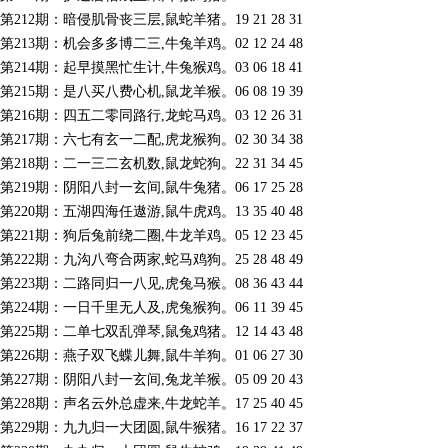
第212期：暗侵肌骨丧三层,鼠蛇羊猪。19 21 28 31
第213期：机会多多博二三,牛兔羊鸡。02 12 24 48
第214期：起早摸黑忙生计,牛兔猴鸡。03 06 18 41
第215期：是八买八费心机,鼠龙羊猴。06 08 19 39
第216期：四五二零同路行,龙蛇马鸡。03 12 26 31
第217期：六七有玄一二配,虎龙猴狗。02 30 34 38
第218期：二一三二玄机数,鼠龙蛇狗。22 31 34 45
第219期：阴阳八封一玄间,鼠牛兔猪。06 17 25 28
第220期：五湖四海任遨游,鼠牛虎鸡。13 35 40 48
第221期：狗后兔前绕二圈,牛龙羊鸡。05 12 23 45
第222期：九沟八弯合两家,蛇马鸡狗。25 28 48 49
第223期：二路同归一八见,虎兔马猴。08 36 43 44
第224期：一日千里无人及,虎兔猴狗。06 11 39 45
第225期：二单七双乱弹琴,鼠兔鸡猪。12 14 43 48
第226期：燕子双飞蝶儿舞,鼠牛羊狗。01 06 27 30
第227期：阴阳八封一玄间,兔龙羊猴。05 09 20 43
第228期：声名云外总虚来,牛龙蛇羊。17 25 40 45
第229期：九九归一大团圆,鼠牛猴猪。16 17 22 37