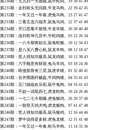
第230期：九九归一大团圆,鼠牛蛇鸡。19 39 41 49
第231期：走到前头无回路,牛龙马狗。22 39 42 45
第232期：一年又过一年春,虎兔马狗。23 27 41 47
第233期：三看五连六福齐,鼠兔马鸡。22 37 41 49
第234期：开口恶毒不留情,牛龙羊猪。20 28 40 48
第235期：连归乾坤九宫中,牛蛇鸡猪。03 22 26 34
第236期：一八今期将欲出,鼠兔蛇猴。10 12 34 43
第237期：是八买八费心机,鼠龙羊狗。08 12 18 47
第238期：世人得知功最高,鼠龙鸡猪。10 12 38 43
第239期：六字顺意有财迎,兔马羊鸡。03 18 24 36
第240期：暗侵肌骨丧三层,鼠虎羊猪。01 32 40 41
第241期：合并围困歼贼盗,牛鸡狗猪。04 33 41 43
第242期：五门福临欢乐彩,鼠牛兔狗。04 16 41 43
第243期：不妨一试吼四七,虎龙蛇狗。10 24 26 46
第244期：一七二七今期爆,虎兔猴鸡。26 29 37 40
第245期：一朝登天鸡犬鸣,虎龙猴狗。07 41 47 48
第246期：世人得知功最高,鼠马猴鸡。12 16 44 46
第247期：梦中说得是多财,虎兔龙猪。12 31 41 48
第248期：一年又过一年春,蛇马羊狗。13 14 35 36