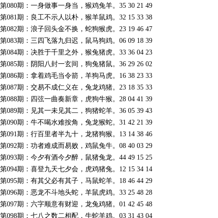
第080期：一身做事一身当，猴鸡兔羊。35 30 21 49
第081期：良工不示人以朴，猴羊鼠鸡。32 15 33 38
第082期：浪子回头金不换，蛇狗猴虎。23 19 46 47
第083期：三四飞落九归迟，鼠马狗鸡。06 09 18 39
第084期：决胜于千里之外，猴兔猪虎。33 36 04 23
第085期：阴阳八封一玄间，狗兔猪鼠。36 29 26 02
第086期：拿着鸡毛当令箭，羊狗马虎。16 38 23 33
第087期：交易不成仁义在，兔龙鸡猪。23 18 35 33
第088期：四弦一曲奏新章，虎狗牛猴。28 04 41 39
第089期：见其一未见其二，狗猪蛇羊。36 05 39 43
第090期：牛不喝水难按角，兔龙猴蛇。31 42 21 39
第091期：行百里者半九十，龙猪狗猴。13 14 38 46
第092期：功者难成而易败，鸡鼠兔牛。08 40 03 29
第093期：今夕有酒今夕醉，鼠猪兔龙。44 49 15 25
第094期：喜登九天七夕会，虎鸡猪兔。12 15 34 14
第095期：有其父必有其子，马鼠蛇羊。18 46 44 29
第096期：恶龙不斗地头蛇，羊鼠虎鸡。33 25 48 28
第097期：六字顺意有财迎，龙兔鸡猪。01 42 45 48
第098期：七八之数二相配，牛蛇羊鸡。03 31 43 04