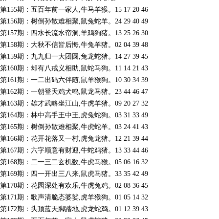
第155期：五百年前一家人,牛马羊猴。15 17 20 46
第156期：树倒孙散难相聚,鼠兔蛇羊。24 29 40 49
第157期：四水长流水帘洞,羊鸡狗猪。13 25 26 30
第158期：大秋不信皆后悔,牛兔羊猪。02 04 39 48
第159期：九九归一大团圆,兔龙蛇猪。14 27 39 45
第160期：却有八戒义相助,鼠蛇马狗。11 14 21 43
第161期：一二出码六伴随,鼠羊猴狗。10 30 34 39
第162期：一朝登天鸡犬鸣,鼠龙马猪。23 44 46 47
第163期：雄才武略坐江山,牛虎羊猪。09 20 27 32
第164期：林中高手王中王,虎兔蛇狗。03 31 33 49
第165期：树倒孙散难相聚,牛虎蛇羊。03 24 41 43
第166期：花开花落又一村,虎兔龙猪。12 21 39 44
第167期：六字顺意有财迎,牛蛇鸡猪。13 33 44 46
第168期：二一三二玄机数,牛虎马猴。05 06 16 32
第169期：四一开出三八来,鼠虎马猪。33 35 42 49
第170期：花园深处有欢乐,牛虎兔鸡。02 08 36 45
第171期：歌声清脆态婆娑,虎羊猴狗。01 05 14 32
第172期：头顶蓝天脚踏地,虎龙蛇鸡。01 12 39 43