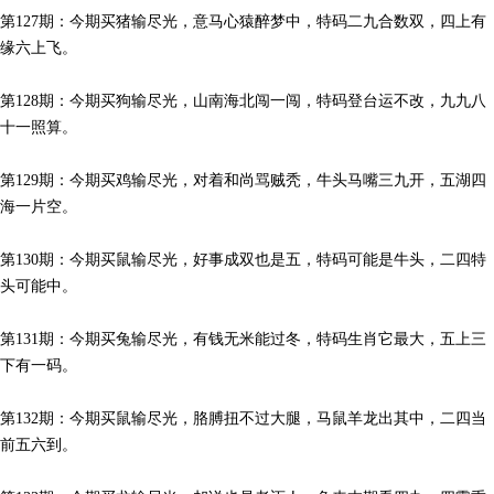
第127期：今期买猪输尽光，意马心猿醉梦中，特码二九合数双，四上有
缘六上飞。
第128期：今期买狗输尽光，山南海北闯一闯，特码登台运不改，九九八
十一照算。
第129期：今期买鸡输尽光，对着和尚骂贼秃，牛头马嘴三九开，五湖四
海一片空。
第130期：今期买鼠输尽光，好事成双也是五，特码可能是牛头，二四特
头可能中。
第131期：今期买兔输尽光，有钱无米能过冬，特码生肖它最大，五上三
下有一码。
第132期：今期买鼠输尽光，胳膊扭不过大腿，马鼠羊龙出其中，二四当
前五六到。