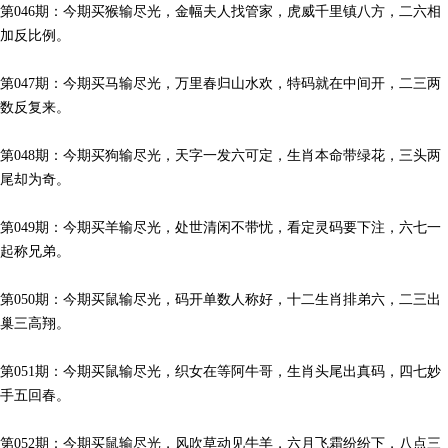
第046期：今期买猴输尽光，金幅夫人找管家，虎威千里镇八方，二六相
加反比例。
第047期：今期买马输尽光，万里春归山水欢，特码就在中间开，二三两
数反复来。
第048期：今期买狗输尽光，天字一发六可定，生肖本命带绿花，三头两
尾却为奇。
第049期：今期买羊输尽光，处世清闲不带忧，看定灵码要下注，六七一
起称兄弟。
第050期：今期买鼠输尽光，码开单数人称好，十二生肖排弟六，二三出
巢三高翔。
第051期：今期买鼠输尽光，织女在等阿牛哥，生肖头尾出真码，四七妙
手五回春。
第052期：今期买鼠输尽光，风吹草动见牛羊，六月飞霜纷纷下，八点三