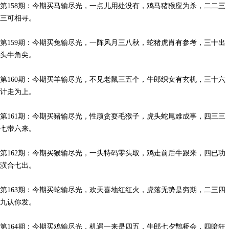
第158期：今期买马输尽光，一点儿用处没有，鸡马猪猴应为杀，二二三
三可相寻。
第159期：今期买兔输尽光，一阵风月三八秋，蛇猪虎肖有参考，三十出
头牛角尖。
第160期：今期买羊输尽光，不见老鼠三五个，牛郎织女有玄机，三十六
计走为上。
第161期：今期买猪输尽光，性顽贪耍毛猴子，虎头蛇尾难成事，四三三
七带六来。
第162期：今期买猴输尽光，一头特码零头取，鸡走前后牛跟来，四已功
潢合七出。
第163期：今期买蛇输尽光，欢天喜地红红火，虎落无势是穷期，二三四
九认你发。
第164期：今期买鸡输尽光，机遇一来是四五，牛郎七夕鹊桥会，四暗狂