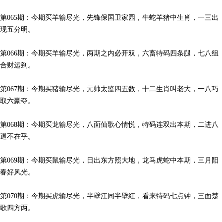
第065期：今期买羊输尽光，先锋保国卫家园，牛蛇羊猪中生肖，一三出
现五分明。
第066期：今期买羊输尽光，两期之内必开双，六畜特码四条腿，七八组
合财运到。
第067期：今期买猪输尽光，元帅太监四五数，十二生肖叫老大，一八巧
取六豪夺。
第068期：今期买龙输尽光，八面仙歌心情悦，特码连双出本期，二进八
退不在乎。
第069期：今期买鼠输尽光，日出东方照大地，龙马虎蛇中本期，三月阳
春好风光。
第070期：今期买虎输尽光，半壁江同半壁紅，看来特码七点钟，三面楚
歌四方两。