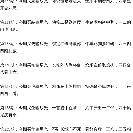
第133期：今期买龙输尽光，却说也是老迈人，兔来本期看四九，四零重
开合六尾。
第134期：今期买蛇输尽光，快接二是到速度，牛猪虎狗肖中奖，一二偏
门也可现。
第135期：今期买鸡输尽光，锁定红珠能赢你，牛羊鸡狗参特码，四三四
四南北威。
第136期：今期买蛇输尽光，长蛇阵内列将台，欢乐在前取投机，四四合
八看十六。
第137期：今期买虎输尽光，相逢马上纷桃雨，特码是小单数开，二二得
四自己看。
第138期：今期买兔输尽光，一言必中在掌中，六字开出一二伴，四十风
光庆有余。
第139期：今期买羊输尽光，不到长城心不死，看好合数一三八，三五相