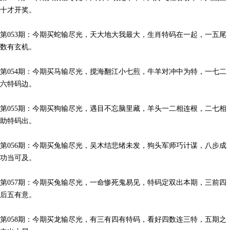
十才开奖。
第053期：今期买蛇输尽光，天大地大我最大，生肖特码在一起，一五尾
数有玄机。
第054期：今期买马输尽光，搅海翻江小七煎，牛羊对冲中为特，一七二
六特码边。
第055期：今期买狗输尽光，遇目不忘脑里藏，羊头一二相连根，二七相
助特码出。
第056期：今期买兔输尽光，吴木结悲绪未发，狗头军师巧计谋，八步成
功当可及。
第057期：今期买兔输尽光，一命惨死鬼易见，特码定双出本期，三前四
后五有意。
第058期：今期买龙输尽光，有三有四有特码，看好四数连三特，五期之