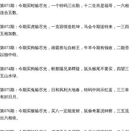
第071期：今期买蛇输尽光，一个特码三出勤，十二生肖是福哥，一六相
连合五数。
第072期：今期买虎输尽光，一克容情造乾坤，马会今期送特来，一三四
五相加数。
第073期：今期买狗输尽光，雄霸兽坛自称王，牛羊今期有钱收，二能否
以独中特。
第074期：今期买狗输尽光，斬蔡陽兄弟釋疑，鼠头猴尾不要买，四望三
五山水绿。
第075期：今期买兔输尽光，日和风利大地春，特码中间示红蓝，三三幸
有好日月。
第076期：今期买猴输尽光，买八一定能发财，鼠偷奇案况钟察，三五流
出六相依。