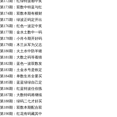
第172期：红绿特波都中奖
第173期：双数中特蓝与红
第174期：双数本期有横财
第175期：绿波正码定开出
第176期：红色一波定中奖
第177期：金水土数中一码
第178期：小肖今期开好码
第179期：木兰从军为父志
第180期：火土水中防羊猪
第181期：大数之码等着猜
第182期：蓝色一波双数发
第183期：土金水号是铁定
第184期：单数生肖全要买
第185期：蓝蓝绿绿自己定
第186期：红蓝特波任你拣
第187期：大数特码将继续
第188期：绿码二七才好买
第189期：双数本期配合双
第190期：红花有码藏其中