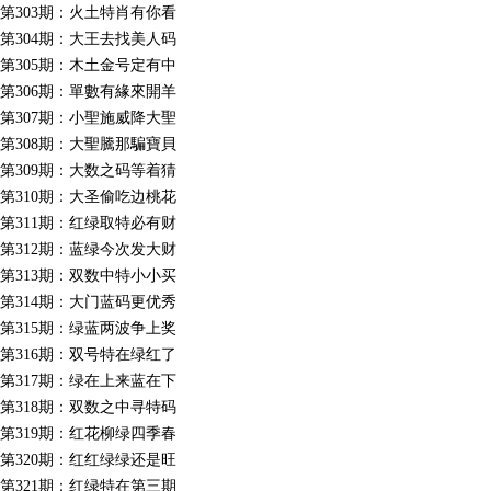
第303期：火土特肖有你看
第304期：大王去找美人码
第305期：木土金号定有中
第306期：單數有緣來開羊
第307期：小聖施威降大聖
第308期：大聖騰那騙寶貝
第309期：大数之码等着猜
第310期：大圣偷吃边桃花
第311期：红绿取特必有财
第312期：蓝绿今次发大财
第313期：双数中特小小买
第314期：大门蓝码更优秀
第315期：绿蓝两波争上奖
第316期：双号特在绿红了
第317期：绿在上来蓝在下
第318期：双数之中寻特码
第319期：红花柳绿四季春
第320期：红红绿绿还是旺
第321期：红绿特在第三期