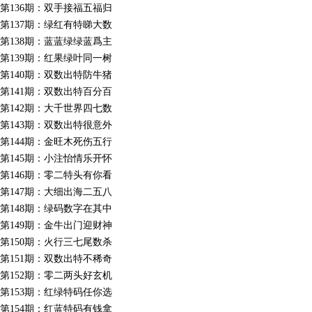
第136期：双手接福五福归
第137期：绿红有特睇大数
第138期：蓝蓝绿绿蓝爲主
第139期：红果绿叶同一树
第140期：双数出特防牛猪
第141期：双数出特百分百
第142期：大千世界四七数
第143期：双数出特很意外
第144期：金旺木死伤五行
第145期：小注怡情乐开怀
第146期：零二特头有你看
第147期：大细出海二五八
第148期：绿码数字在其中
第149期：金牛出门迎财神
第150期：火行三七尾数杀
第151期：双数出特不稀奇
第152期：零二两头好玄机
第153期：红绿特码任你选
第154期：红蓝特码有钱拿