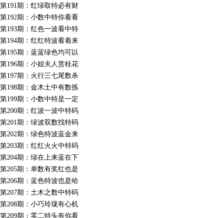
第191期：红绿取特必有财
第192期：小数中特你看看
第193期：红色一波看中特
第194期：红红特波看着来
第195期：蓝蓝绿色均可以
第196期：小姐夫人赏桂花
第197期：火行三七尾数杀
第198期：金木土中有数拣
第199期：小数中特是一定
第200期：红波一波中特码
第201期：绿波双数找特码
第202期：绿色特波蓝金来
第203期：红红火火中特码
第204期：绿在上来蓝在下
第205期：单数有奖红也是
第206期：蓝色特波也是哈
第207期：土木之数中特码
第208期：小巧玲珑有心机
第209期：零二特头有你看