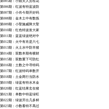
第005期：小姐夫人赏桂花
第006期：红波有特蓝波防
第007期：小肖今期开好码
第008期：金木土中有数拣
第009期：小聖施威降大聖
第010期：红色特波发大家
第011期：蓝蓝绿波绝对中
第012期：火中有肖是六七
第013期：火土水中防羊猪
第014期：双数本期有横财
第015期：双数重下可防红
第016期：土数之中寻特码
第017期：红波特码单数开
第018期：土金两行当防水
第019期：绿蓝有特水木金
第020期：红蓝结果玄在猪
第021期：单数中特蓝绿旺
第022期：绿波开出几多鲜
第023期：小数看特不爲过