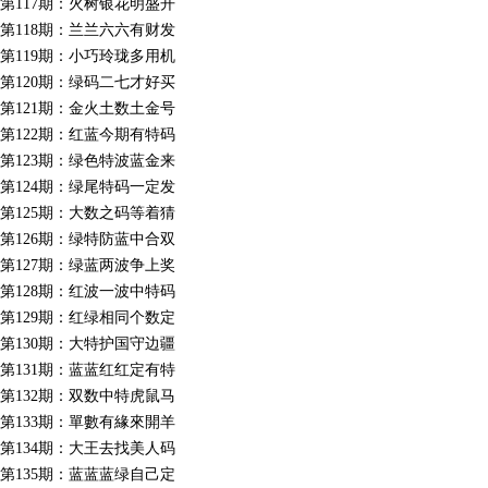
第117期：火树银花明盛开
第118期：兰兰六六有财发
第119期：小巧玲珑多用机
第120期：绿码二七才好买
第121期：金火土数土金号
第122期：红蓝今期有特码
第123期：绿色特波蓝金来
第124期：绿尾特码一定发
第125期：大数之码等着猜
第126期：绿特防蓝中合双
第127期：绿蓝两波争上奖
第128期：红波一波中特码
第129期：红绿相同个数定
第130期：大特护国守边疆
第131期：蓝蓝红红定有特
第132期：双数中特虎鼠马
第133期：單數有緣來開羊
第134期：大王去找美人码
第135期：蓝蓝蓝绿自己定