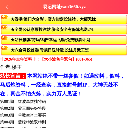
易记网址:san3660.xyz
★香港/澳门六合彩，官方指定投注站，大额无忧
★全网公认彩票投注站,资金安全有保障充送2%
★站长推荐/特码58倍/幸运飞艇/免费彩票计划
★六合网投首选.亏损日送转运.投注月派工资
┫2026年全年资料┣：【大小波色单双句】(001-365)
作者:楼主
站长宣言：
本网站绝不带一丝参假！如遇改料，假料，
马后炮资料，一经查实，直接封号封IP。大神无处不
在，真金不怕火炼，实力万人见证！
第001期：红波单数找特码
第002期：零三四头好特段
第003期：单数生肖全要买
第004期：蓝绿特波双特到