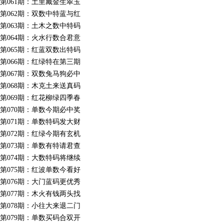
第061期：土里藏金生翠玉
第062期：双数中特蓝与红
第063期：土木之数中特码
第064期：火水行数合君意
第065期：红蓝双数出特码
第066期：红绿特在第三期
第067期：双数兔马狗必中
第068期：木克土来送真码
第069期：红花柳绿四季春
第070期：单数今期必中奖
第071期：单数特码发大财
第072期：红绿今期有玄机
第073期：单数有特请君查
第074期：大数特码将继续
第075期：红波单数今看好
第076期：大门蓝码更优秀
第077期：木火有钱两头找
第078期：小往大来退二门
第079期：单数买码合双开