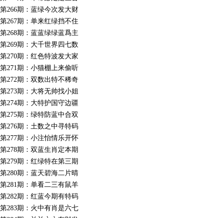
第266期：蓝绿今次发大财
第267期：单来红绿挡不住
第268期：蓝蓝绿绿蓝爲主
第269期：大千世界四七数
第270期：红色特波发大家
第271期：小猫棚上来偷听
第272期：双数出特不稀奇
第273期：大将无帅找小姐
第274期：大特护国守边疆
第275期：绿特防蓝中合双
第276期：土数之中寻特码
第277期：小注怡情乐开怀
第278期：双蓝生肖定本期
第279期：红绿特在第三期
第280期：蓝天碧海二片晴
第281期：单看二三有鼠羊
第282期：红蓝今期有特码
第283期：火中有肖是六七