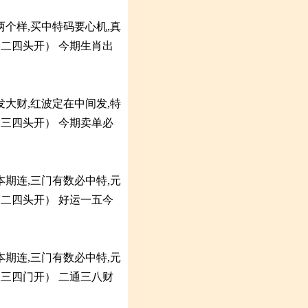
两个样,买中特码要心机,真
一二四头开） 今期生肖出
发大财,红波定在中间发,特
二三四头开） 今期卖单必
本期连,三门有数必中特,元
零二四头开） 好运一五今
本期连,三门有数必中特,元
二三四门开） 二通三八财