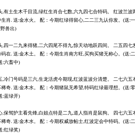
头,有土生木千目流,绿红生肖合七数,六九四七合特码。 红波兰波
生肖. 送:金水火。 配：今期红绿得留心,二二三九认你发。(送:
:野兽出)
头,四一二九来得猪,二六四尾不得九,惊天动地跃四间。 二五四七
码在. 送:金木土。 配：今期生肖南方旺,买狗买猪无称心。(送:
:六畜中)
五,冷门号码是三六,生龙活虎今期现,红波蓝波分清楚。 二七六五
稀奇. 送:金木水。 配：今期猪鼠无希望,特码红绿最理想。(送:
:蓝绿开)
心,保驾护主看先锋,白姐点特是二九,道人指肖是鼠狗。 四七六五
稀奇. 送:金木水。 配：今期权威放帖士,红波定会中特码。(送:
:红绿奖)