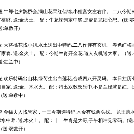
庭,牛郎七夕鹊桥会,满山花果红似锦,小姐宫女左右伴。 二八今期
横财. 送:金火土。 配：牛龙蛇狗定中奖,是虎是龙细心想。(送:
:单数开)
女,大将桃花找小姐,水土送出中特码,二八作伴有玄机。 春色红梅
家春. 送:金火土。 配：今期生肖开金花,道人玄机送大家。（送
送:红兰中）
光,欢乐特码出山林,绿荷生出白莲花,合成四八开灵码。 本日挂历
自家. 送:金、木水火。 配：特出双数欢乐中,不是兰绿就是红。(
(送:单数中）
查,金幅夫人找管家，一三今期选特码,木金有钱两头找。 龙王落水
水中养. 送;木火土。 配：十二生肖是大哥,子午相冲见零码。(送
(送:双数开）