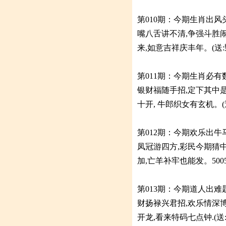
第010期：今期生肖出风
嘴八舌讲不清,争强斗胜闹
来,如意吉祥庆丰年。(送
第011期：今期生肖必有
银财福随手招,定下其中是
十开, 牛郎织女有玄机。(
第012期：今期欢乐出牛
凤冠游四方,彩民今期猜中
加,亡羊补牢也能发。50050
第013期：今期道人出难
财扬禄兴君招,欢乐情深博
开龙,看来特码七点钟.(送