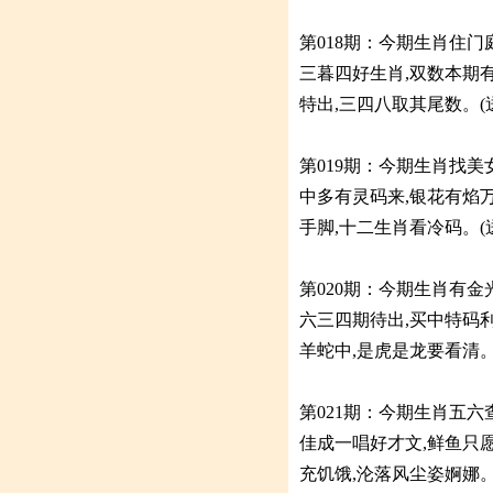
第018期：今期生肖住门
三暮四好生肖,双数本期有
特出,三四八取其尾数。(送
第019期：今期生肖找美
中多有灵码来,银花有焰万
手脚,十二生肖看冷码。(
第020期：今期生肖有金
六三四期待出,买中特码利
羊蛇中,是虎是龙要看清。
第021期：今期生肖五六
佳成一唱好才文,鲜鱼只愿
充饥饿,沦落风尘姿婀娜。