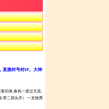
直接封号封IP。大神
客归来,春风一度过天涯,
送:零二四头开） 一支独秀