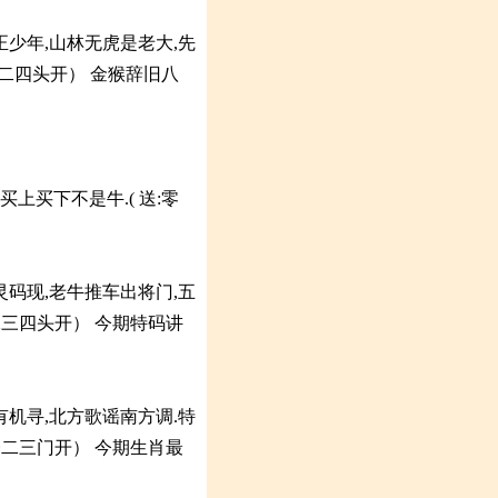
正少年,山林无虎是老大,先
零二四头开） 金猴辞旧八
上买下不是牛.( 送:零
灵码现,老牛推车出将门,五
二三四头开） 今期特码讲
有机寻,北方歌谣南方调.特
一二三门开） 今期生肖最