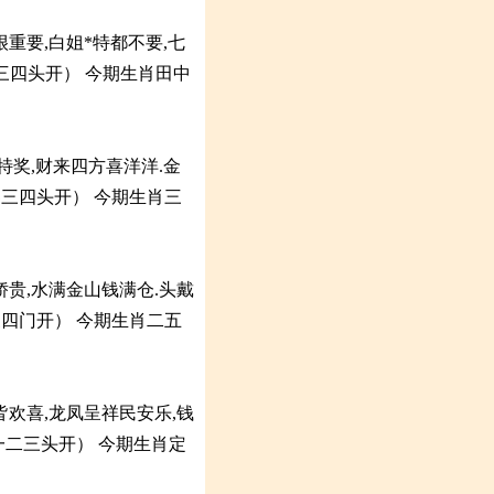
重要,白姐*特都不要,七
二三四头开） 今期生肖田中
特奖,财来四方喜洋洋.金
零三四头开） 今期生肖三
娇贵,水满金山钱满仓.头戴
三四门开） 今期生肖二五
皆欢喜,龙凤呈祥民安乐,钱
 一二三头开） 今期生肖定