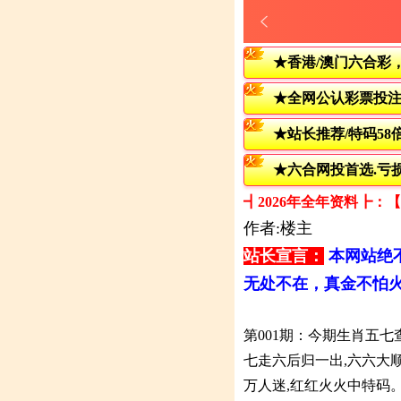
★香港/澳门六合彩
★全网公认彩票投注
★站长推荐/特码58
★六合网投首选.亏
┫2026年全年资料┣：【台
作者:楼主
站长宣言：
本网站绝
无处不在，真金不怕
第001期：今期生肖五七
七走六后归一出,六六大顺
万人迷,红红火火中特码。