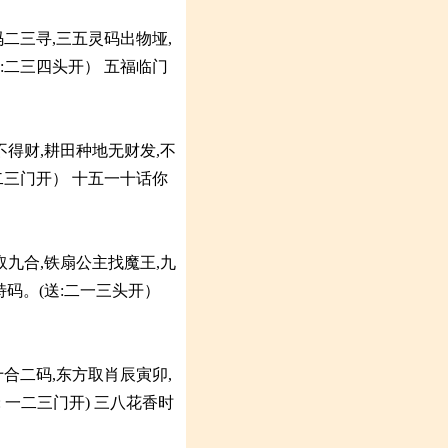
二三寻,三五灵码出物垭,
送:二三四头开） 五福临门
不得财,耕田种地无财发,不
一二三门开） 十五一十话你
取九合,铁扇公主找魔王,九
中特码。(送:二一三头开）
合二码,东方取肖辰寅卯,
 一二三门开) 三八花香时