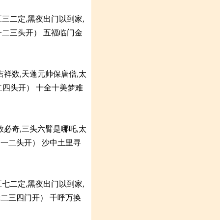
三二定,黑夜出门以到家,
:一二三头开） 五福临门金
吉祥数,天蓬元帅保唐僧,太
一二四头开） 十全十美梦难
数必奇,三头六臂是哪吒,太
零一二头开） 沙中土里寻
七二定,黑夜出门以到家,
:二三四门开） 千呼万换